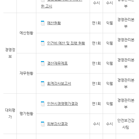
수시
수시
한 고시
부
경영관리본
예산현황
연1회
익월
부
예산현황
경영관리본
인건비 예산 및 집행 현황
연1회
익월
부
경영정
보
경영관리본
결산재무제표
연1회
익월
부
재무현황
경영관리본
회계감사보고서
연1회
익월
부
경영관리본
인천시경영평가결과
연1회
익월
부
대외평
평가현황
가
안전보건감
외부감사결과
수시
수시
사팀