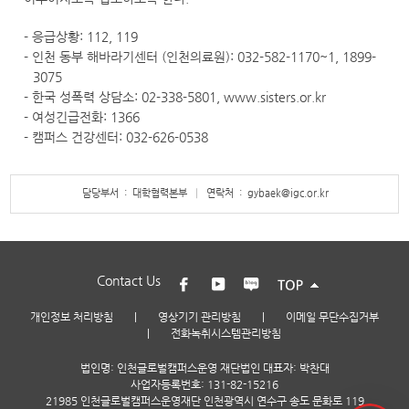
- 응급상황:
112
,
119
- 인천 동부 해바라기센터 (인천의료원):
032-582-1170
~
1
,
1899-
3075
- 한국 성폭력 상담소:
02-338-5801
,
www.sisters.or.kr
- 여성긴급전화:
1366
- 캠퍼스 건강센터:
032-626-0538
담당부서 : 대학협력본부
연락처 : gybaek@igc.or.kr
Contact Us
개인정보 처리방침
|
영상기기 관리방침
|
이메일 무단수집거부
|
전화녹취시스템관리방침
법인명: 인천글로벌캠퍼스운영 재단법인 대표자: 박찬대
사업자등록번호: 131-82-15216
21985 인천글로벌캠퍼스운영재단 인천광역시 연수구 송도 문화로 119