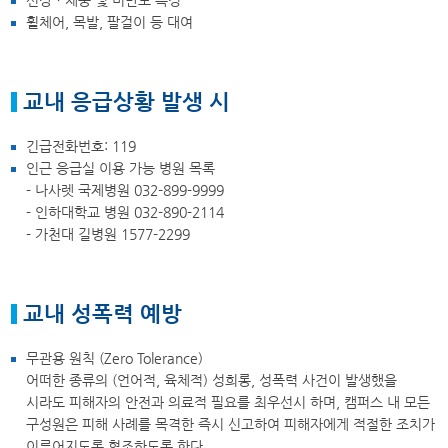
휠체어, 목발, 팔걸이 등 대여
교내 응급상황 발생 시
긴급전화번호:
119
인근 응급실 이용 가능 병원 목록
- 나사렛 국제병원
032-899-9999
- 인하대학교 병원
032-890-2114
- 가천대 길병원
1577-2299
교내 성폭력 예방
무관용 원칙 (Zero Tolerance)
어떠한 종류의 (언어적, 육체적) 성희롱, 성폭력 사건이 발생했을
시라도 피해자의 안전과 의료적 필요를 최우선시 하며, 캠퍼스 내 모든
구성원은 피해 사례를 목격한 즉시 신고하여 피해자에게 적절한 조치가
이루어지도록 협조하도록 한다.